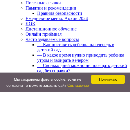
Полезные ссылки
Памятки и рекомендации
Правила безопасности
Ежедневное меню. Архив 2024
ЛОК
Дистанционное обучение
Онлайн приёмная
Часто задаваемые вопросы
— Как поставить ребенка на очередь в
детский сад
— В какое время нужно приводить ребенка
утром и забирать вечером
— Сколько дней можно не посещать детский
сад без справки?
— Как обычно проходит адаптация в
Мы cохраняем файлы cookie: если не
Принимаю
детском саду?
согласны то можете закрыть сайт
Соглашение
— Как организуются прогулки детей в
детском саду?
Странички педагогов МБДОУ № 33
Организация питания
Ежедневное меню
Фотографии готовых блюд
Наши Новости
Реализация социального заказа
Памятки