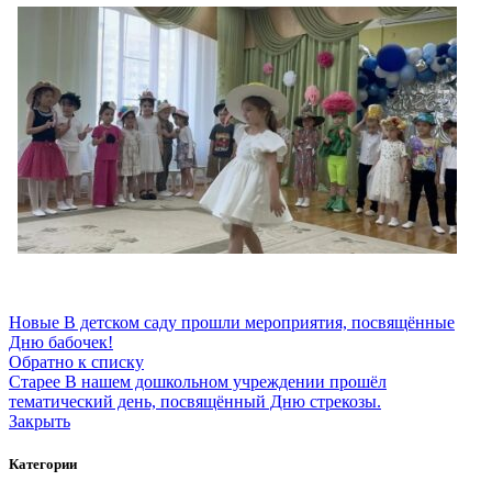
Новые
В детском саду прошли мероприятия, посвящённые
Дню бабочек!
Обратно к списку
Старее
В нашем дошкольном учреждении прошёл
тематический день, посвящённый Дню стрекозы.
Закрыть
Категории