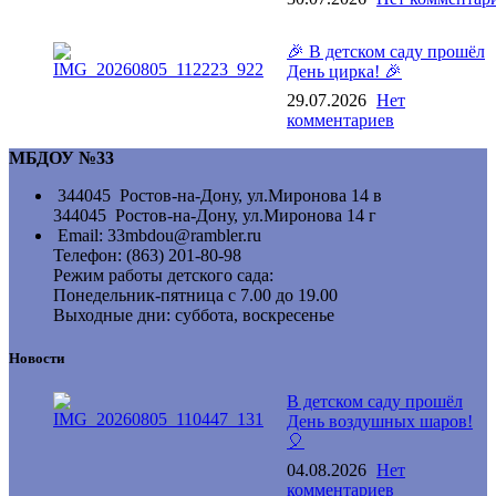
🎉 В детском саду прошёл
День цирка! 🎉
29.07.2026
Нет
комментариев
МБДОУ №33
344045 Ростов-на-Дону, ул.Миронова 14 в
344045 Ростов-на-Дону, ул.Миронова 14 г
Email: 33mbdou@rambler.ru
Телефон: (863) 201-80-98
Режим работы детского сада:
Понедельник-пятница с 7.00 до 19.00
Выходные дни: суббота, воскресенье
Новости
В детском саду прошёл
День воздушных шаров!
🎈
04.08.2026
Нет
комментариев