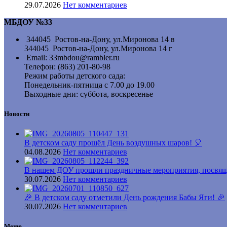
29.07.2026
Нет комментариев
МБДОУ №33
344045 Ростов-на-Дону, ул.Миронова 14 в
344045 Ростов-на-Дону, ул.Миронова 14 г
Email: 33mbdou@rambler.ru
Телефон: (863) 201-80-98
Режим работы детского сада:
Понедельник-пятница с 7.00 до 19.00
Выходные дни: суббота, воскресенье
Новости
В детском саду прошёл День воздушных шаров! 🎈
04.08.2026
Нет комментариев
В нашем ДОУ прошли праздничные мероприятия, посвящ
30.07.2026
Нет комментариев
🎉 В детском саду отметили День рождения Бабы Яги! 🎉
30.07.2026
Нет комментариев
Меню