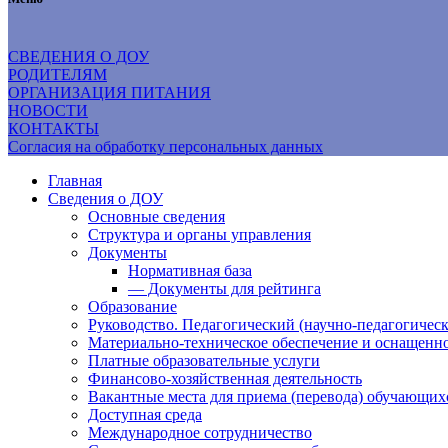
СВЕДЕНИЯ О ДОУ
РОДИТЕЛЯМ
ОРГАНИЗАЦИЯ ПИТАНИЯ
НОВОСТИ
КОНТАКТЫ
Согласия на обработку персональных данных
Главная
Сведения о ДОУ
Основные сведения
Структура и органы управления
Документы
Нормативная база
— Документы для рейтинга
Образование
Руководство. Педагогический (научно-педагогическ
Материально-техническое обеспечение и оснащенно
Платные образовательные услуги
Финансово-хозяйственная деятельность
Вакантные места для приема (перевода) обучающих
Доступная среда
Международное сотрудничество