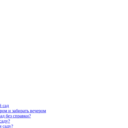
й сад
ром и забирать вечером
ад без справки?
саду?
м саду?