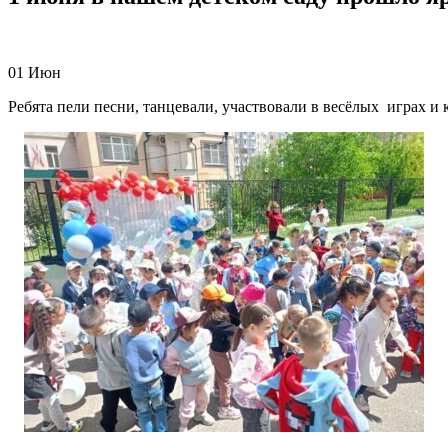
01
Июн
Ребята пели песни, танцевали, участвовали в весёлых играх и