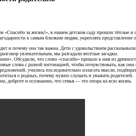
м «Спасибо за жизнь!», в нашем детском саду прошли тёплые и 
агодарности к самым близким людям, укреплять представление о
ходит и почему она так важна. Дети с удовольствием рассказывал
 разговор увлекательным, мы разгадали весёлые загадки.
ини». Обсудили, что слово «спасибо» пришло к нам из древност
вые слова с разной интонацией, чтобы почувствовать, как они
предложений, учились последовательно излагать мысли, подбира
ботиться о родных, почему нужно слушать и уважать родителей.
ю, доброте и осознанию, что семья — это опора на всю жизнь.