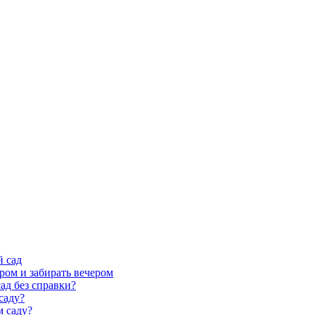
й сад
ром и забирать вечером
ад без справки?
саду?
м саду?