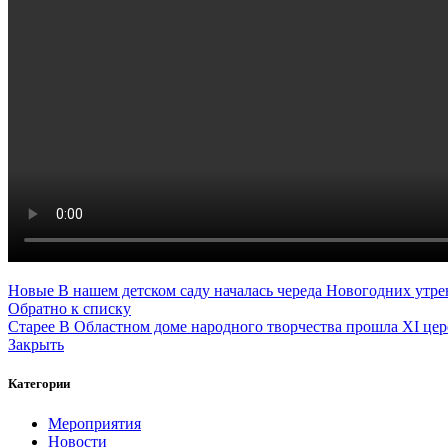
Новые
В нашем детском саду началась череда Новогодних утре
Обратно к списку
Старее
В Областном доме народного творчества прошла XI це
Закрыть
Категории
Мероприятия
Новости