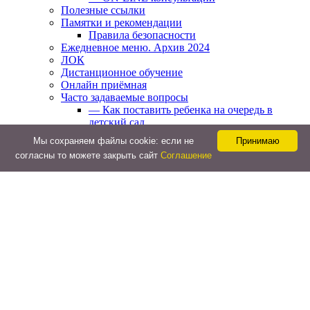
Полезные ссылки
Памятки и рекомендации
Правила безопасности
Ежедневное меню. Архив 2024
ЛОК
Дистанционное обучение
Онлайн приёмная
Часто задаваемые вопросы
— Как поставить ребенка на очередь в
детский сад
— В какое время нужно приводить ребенка
Мы cохраняем файлы cookie: если не
Принимаю
утром и забирать вечером
согласны то можете закрыть сайт
Соглашение
— Сколько дней можно не посещать детский
сад без справки?
— Как обычно проходит адаптация в
детском саду?
— Как организуются прогулки детей в
детском саду?
Странички педагогов МБДОУ № 33
Организация питания
Ежедневное меню
Фотографии готовых блюд
Наши Новости
Реализация социального заказа
Памятки