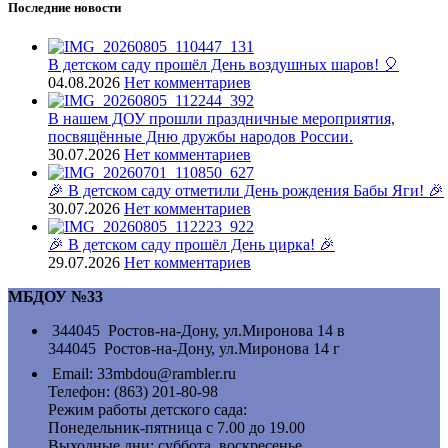
Последние новости
В детском саду прошёл День воздушных шаров! 🎈
04.08.2026
Нет комментариев
В нашем ДОУ прошли праздничные мероприятия,
посвящённые Дню дружбы народов России.
30.07.2026
Нет комментариев
🎉 В детском саду отметили День рождения Бабы Яги! 🎉
30.07.2026
Нет комментариев
🎉 В детском саду прошёл День цирка! 🎉
29.07.2026
Нет комментариев
МБДОУ №33
344045 Ростов-на-Дону, ул.Миронова 14 в
344045 Ростов-на-Дону, ул.Миронова 14 г
Email: 33mbdou@rambler.ru
Телефон: (863) 201-80-98
Режим работы детского сада:
Понедельник-пятница с 7.00 до 19.00
Выходные дни: суббота, воскресенье