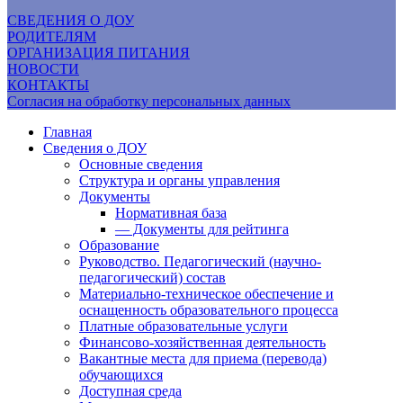
СВЕДЕНИЯ О ДОУ
РОДИТЕЛЯМ
ОРГАНИЗАЦИЯ ПИТАНИЯ
НОВОСТИ
КОНТАКТЫ
Согласия на обработку персональных данных
Главная
Сведения о ДОУ
Основные сведения
Структура и органы управления
Документы
Нормативная база
— Документы для рейтинга
Образование
Руководство. Педагогический (научно-
педагогический) состав
Материально-техническое обеспечение и
оснащенность образовательного процесса
Платные образовательные услуги
Финансово-хозяйственная деятельность
Вакантные места для приема (перевода)
обучающихся
Доступная среда