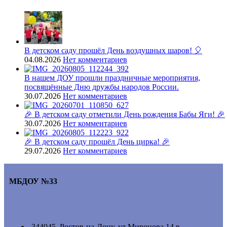
В детском саду прошёл День воздушных шаров! 🎈
04.08.2026
Нет комментариев
В нашем ДОУ прошли праздничные мероприятия,
посвящённые Дню дружбы народов России.
30.07.2026
Нет комментариев
🎉 В детском саду отметили День рождения Бабы Яги! 🎉
30.07.2026
Нет комментариев
🎉 В детском саду прошёл День цирка! 🎉
29.07.2026
Нет комментариев
МБДОУ №33
344045 Ростов-на-Дону, ул.Миронова 14 в