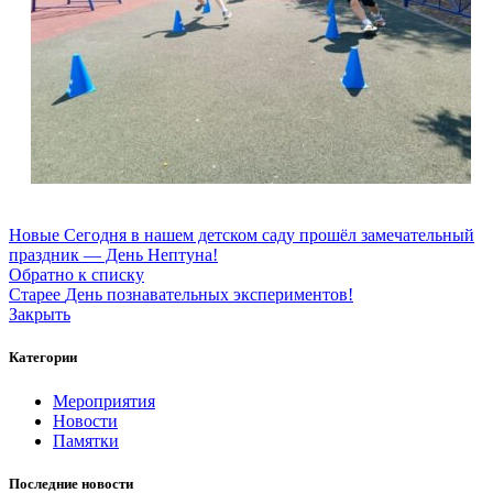
Новые
Сегодня в нашем детском саду прошёл замечательный
праздник — День Нептуна!
Обратно к списку
Старее
День познавательных экспериментов!
Закрыть
Категории
Мероприятия
Новости
Памятки
Последние новости