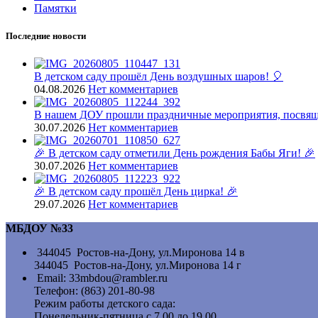
Памятки
Последние новости
В детском саду прошёл День воздушных шаров! 🎈
04.08.2026
Нет комментариев
В нашем ДОУ прошли праздничные мероприятия, посвящ
30.07.2026
Нет комментариев
🎉 В детском саду отметили День рождения Бабы Яги! 🎉
30.07.2026
Нет комментариев
🎉 В детском саду прошёл День цирка! 🎉
29.07.2026
Нет комментариев
МБДОУ №33
344045 Ростов-на-Дону, ул.Миронова 14 в
344045 Ростов-на-Дону, ул.Миронова 14 г
Email: 33mbdou@rambler.ru
Телефон: (863) 201-80-98
Режим работы детского сада:
Понедельник-пятница с 7.00 до 19.00