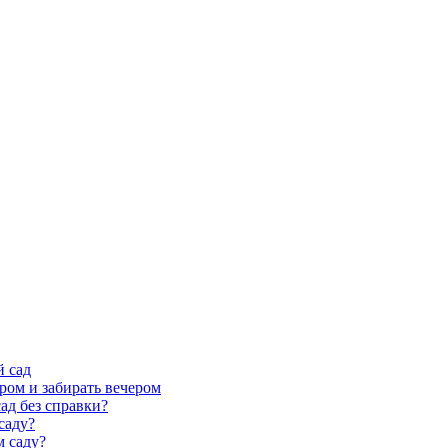
й сад
ром и забирать вечером
ад без справки?
саду?
м саду?