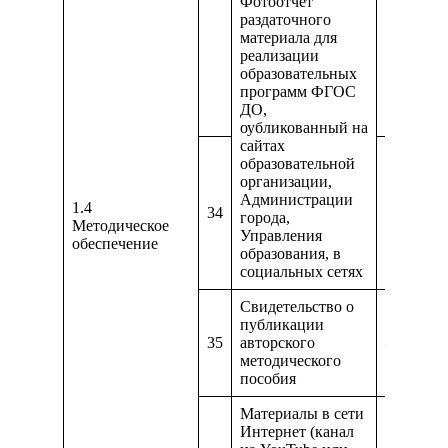
Фотоотчет
раздаточного
материала для
реализации
https://
образовательных
программ ФГОС
ДО,
оубликованный на
сайтах
образовательной
организации,
Администрации
1.4
34
https://y
города,
Методическое
Управления
обеспечение
образования, в
социальных сетях
Свидетельство о
публикации
35
авторского
—
методического
пособия
Материалы в сети
https://v
Интернет (канал