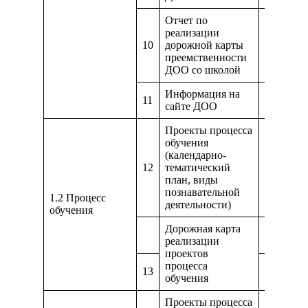
Отчет по
реализации
10
дорожной карты
https://
преемственности
ДОО со школой
Информация на
11
https://g
сайте ДОО
Проекты процесса
обучения
(календарно-
12
тематический
https://
план, виды
познавательной
1.2 Процесс
деятельности)
обучения
Дорожная карта
https://
реализации
проектов
процесса
13
https://d
обучения
Проекты процесса