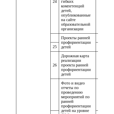
24
гибких
https://
компетенций
детей,
опубликованные
на сайте
образовательной
организации
Проекты ранней
https://d
профориентации
25
https://
детей
Дорожная карта
реализации
26
проекта ранней
https://
профориентации
детей
Фото и видео
отчеты по
проведению
https://m
мероприятий по
ранней
профориентации
детей на уровне