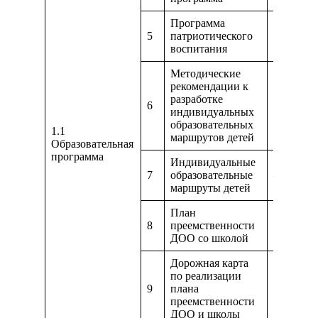
Программа
5
патриотического
https://
воспитания
Методические
рекомендации к
разработке
6
https://
индивидуальных
образовательных
1.1
маршрутов детей
Образовательная
программа
Индивидуальные
7
образовательные
—
маршруты детей
План
8
преемственности
https://
ДОО со школой
Дорожная карта
по реализации
9
плана
https://d
преемственности
ДОО и школы