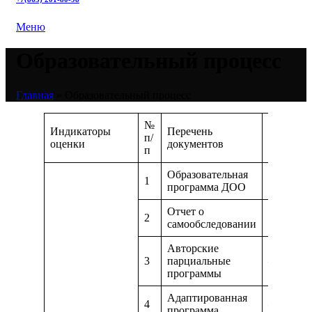
Меню
Образовательный процесс
Главная
»
Образовательный процесс
№
Индикаторы
Перечень
п/
Ссылка 
оценки
документов
п
Образовательная
1
https://m
программа ДОО
Отчет о
2
https://m
самообследовании
Авторские
3
парциальные
—
программы
Адаптированная
4
—
программа