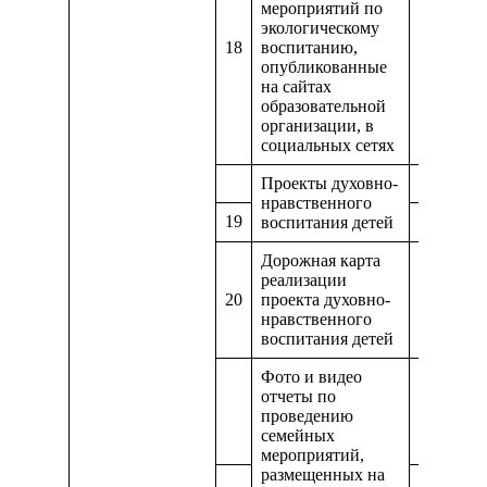
мероприятий по
экологическому
18
воспитанию,
https://g
опубликованные
на сайтах
образовательной
организации, в
социальных сетях
Проекты духовно-
https://
нравственного
19
https://
воспитания детей
Дорожная карта
реализации
20
проекта духовно-
https://d
нравственного
воспитания детей
Фото и видео
отчеты по
https://m
проведению
семейных
мероприятий,
размещенных на