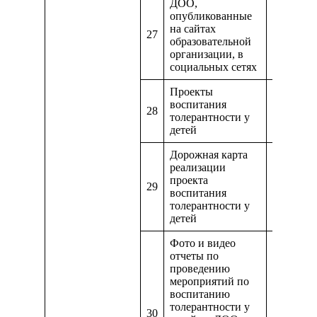
ДОО,
опубликованные
на сайтах
27
https://m
образовательной
организации, в
социальных сетях
Проекты
воспитания
28
https://
толерантности у
детей
Дорожная карта
реализации
проекта
29
https://d
воспитания
толерантности у
детей
Фото и видео
отчеты по
проведению
мероприятий по
воспитанию
толерантности у
30
https://m