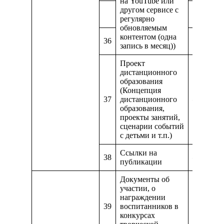
на YouTube или
другом сервисе с
https://
регулярно
обновляемым
контентом (одна
36
https://t
запись в месяц))
Проект
дистанционного
образования
(Концепция
37
дистанционного
—
образования,
проекты занятий,
сценарии событий
с детьми и т.п.)
Ссылки на
38
—
публикации
Документы об
участии, о
награждении
39
воспитанников в
https://g
конкурсах