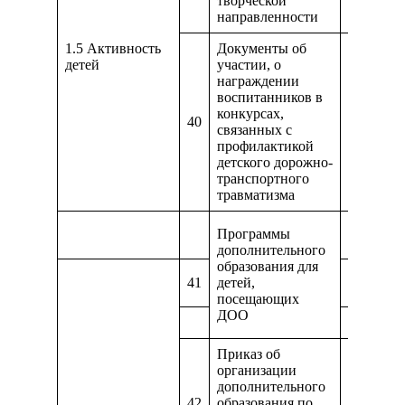
творческой
направленности
1.5 Активность
Документы об
детей
участии, о
награждении
воспитанников в
конкурсах,
40
https://g
связанных с
профилактикой
детского дорожно-
транспортного
травматизма
https://m
Программы
Сведени
дополнительного
образования для
https://m
41
детей,
Сведени
посещающих
ДОО
https://
Приказ об
организации
дополнительного
42
образования по
https://m