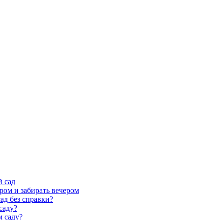
й сад
ром и забирать вечером
ад без справки?
саду?
м саду?