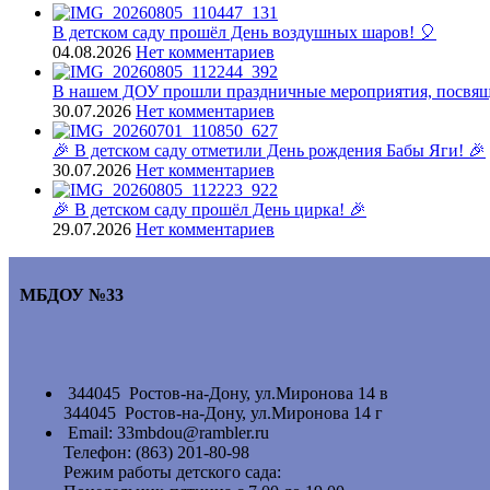
В детском саду прошёл День воздушных шаров! 🎈
04.08.2026
Нет комментариев
В нашем ДОУ прошли праздничные мероприятия, посвящ
30.07.2026
Нет комментариев
🎉 В детском саду отметили День рождения Бабы Яги! 🎉
30.07.2026
Нет комментариев
🎉 В детском саду прошёл День цирка! 🎉
29.07.2026
Нет комментариев
МБДОУ №33
344045 Ростов-на-Дону, ул.Миронова 14 в
344045 Ростов-на-Дону, ул.Миронова 14 г
Email: 33mbdou@rambler.ru
Телефон: (863) 201-80-98
Режим работы детского сада: