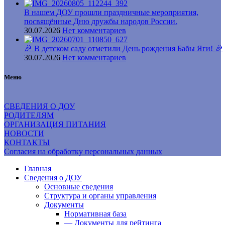
В нашем ДОУ прошли праздничные мероприятия,
посвящённые Дню дружбы народов России.
30.07.2026
Нет комментариев
🎉 В детском саду отметили День рождения Бабы Яги! 🎉
30.07.2026
Нет комментариев
Меню
СВЕДЕНИЯ О ДОУ
РОДИТЕЛЯМ
ОРГАНИЗАЦИЯ ПИТАНИЯ
НОВОСТИ
КОНТАКТЫ
Согласия на обработку персональных данных
Главная
Сведения о ДОУ
Основные сведения
Структура и органы управления
Документы
Нормативная база
— Документы для рейтинга